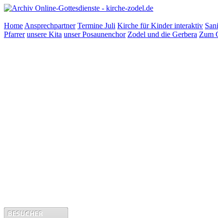
Home
Ansprechpartner
Termine Juli
Kirche für Kinder interaktiv
Sani
Pfarrer
unsere Kita
unser Posaunenchor
Zodel und die Gerbera
Zum G